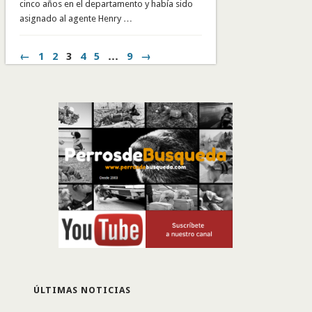
cinco años en el departamento y había sido
asignado al agente Henry …
←
1
2
3
4
5
…
9
→
ÚLTIMAS NOTICIAS