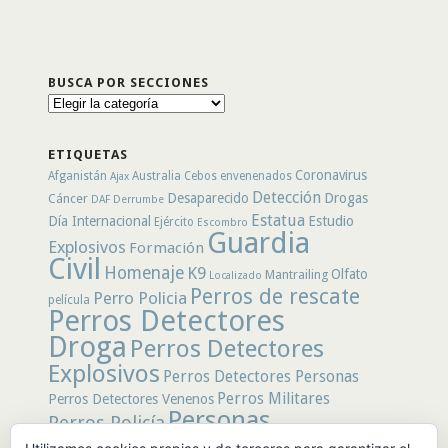
BUSCA POR SECCIONES
Busca
por
secciones
ETIQUETAS
Coronavirus
Afganistán
Australia
Cebos envenenados
Ajax
Detección
Desaparecido
Drogas
Cáncer
DAF
Derrumbe
Estatua
Día Internacional
Estudio
Ejército
Escombro
Guardia
Explosivos
Formación
Civil
Homenaje
K9
Olfato
Mantrailing
Localizado
Perros de rescate
Perro Policia
película
Perros Detectores
Droga
Perros Detectores
Explosivos
Perros Detectores Personas
Perros Militares
Perros Detectores Venenos
Personas
Perros Policía
Desaparecidas