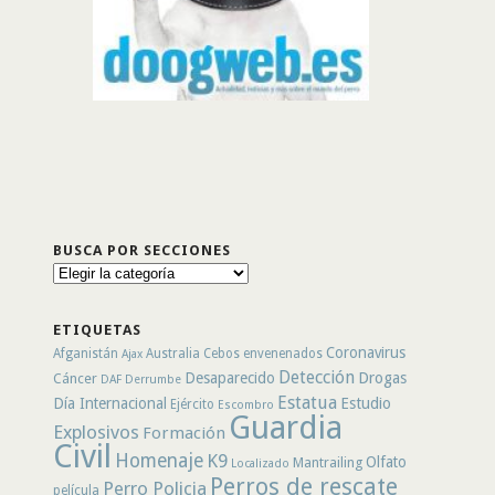
BUSCA POR SECCIONES
Busca
por
secciones
ETIQUETAS
Coronavirus
Afganistán
Australia
Cebos envenenados
Ajax
Detección
Desaparecido
Drogas
Cáncer
DAF
Derrumbe
Estatua
Día Internacional
Estudio
Ejército
Escombro
Guardia
Explosivos
Formación
Civil
Homenaje
K9
Olfato
Mantrailing
Localizado
Perros de rescate
Perro Policia
película