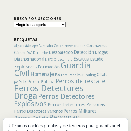
BUSCA POR SECCIONES
Busca
por
secciones
ETIQUETAS
Coronavirus
Afganistán
Australia
Cebos envenenados
Ajax
Detección
Desaparecido
Drogas
Cáncer
DAF
Derrumbe
Estatua
Día Internacional
Estudio
Ejército
Escombro
Guardia
Explosivos
Formación
Civil
Homenaje
K9
Olfato
Mantrailing
Localizado
Perros de rescate
Perro Policia
película
Perros Detectores
Droga
Perros Detectores
Explosivos
Perros Detectores Personas
Perros Militares
Perros Detectores Venenos
Personas
Perros Policía
Desaparecidas
Utilizamos cookies propias y de terceros para garantizar el
Policía
Policía Local