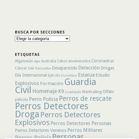
BUSCA POR SECCIONES
Busca
por
secciones
ETIQUETAS
Coronavirus
Afganistán
Australia
Cebos envenenados
Ajax
Detección
Desaparecido
Drogas
Cáncer
DAF
Derrumbe
Estatua
Día Internacional
Estudio
Ejército
Escombro
Guardia
Explosivos
Formación
Civil
Homenaje
K9
Olfato
Mantrailing
Localizado
Perros de rescate
Perro Policia
película
Perros Detectores
Droga
Perros Detectores
Explosivos
Perros Detectores Personas
Perros Militares
Perros Detectores Venenos
Personas
Perros Policía