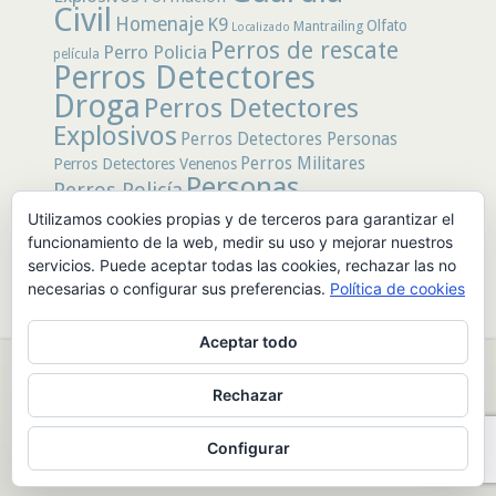
Civil
Homenaje
K9
Olfato
Mantrailing
Localizado
Perros de rescate
Perro Policia
película
Perros Detectores
Droga
Perros Detectores
Explosivos
Perros Detectores Personas
Perros Militares
Perros Detectores Venenos
Personas
Perros Policía
Desaparecidas
Utilizamos cookies propias y de terceros para garantizar el
Policía
Policía Local
rastro
Policía Nacional
funcionamiento de la web, medir su uso y mejorar nuestros
rescate
Restos
servicios. Puede aceptar todas las cookies, rechazar las no
Terremoto
Tertulias Caninas
Unidad
humanos
necesarias o configurar sus preferencias.
Política de cookies
canina
Veneno
Video
Aceptar todo
© 2026 PerrosdeBusqueda |
Política de Privacidad y Aviso Legal
|
Rechazar
Sobre nosotros
|
Publicidad
Configurar