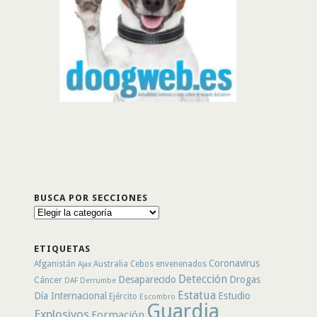
BUSCA POR SECCIONES
Busca
por
secciones
ETIQUETAS
Coronavirus
Afganistán
Australia
Cebos envenenados
Ajax
Detección
Desaparecido
Drogas
Cáncer
DAF
Derrumbe
Estatua
Día Internacional
Estudio
Ejército
Escombro
Guardia
Explosivos
Formación