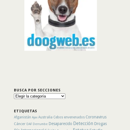
BUSCA POR SECCIONES
Busca
por
secciones
ETIQUETAS
Coronavirus
Afganistán
Australia
Cebos envenenados
Ajax
Detección
Desaparecido
Drogas
Cáncer
DAF
Derrumbe