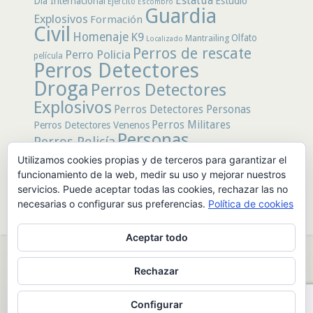
Estatua
Día Internacional
Estudio
Ejército
Escombro
Guardia
Explosivos
Formación
Civil
Homenaje
K9
Olfato
Mantrailing
Localizado
Perros de rescate
Perro Policia
película
Perros Detectores
Droga
Perros Detectores
Explosivos
Perros Detectores Personas
Perros Militares
Perros Detectores Venenos
Personas
Perros Policía
Desaparecidas
Utilizamos cookies propias y de terceros para garantizar el
Policía
Policía Local
rastro
Policía Nacional
funcionamiento de la web, medir su uso y mejorar nuestros
rescate
Restos
servicios. Puede aceptar todas las cookies, rechazar las no
Terremoto
Tertulias Caninas
Unidad
humanos
necesarias o configurar sus preferencias.
Política de cookies
canina
Veneno
Video
Aceptar todo
© 2026 PerrosdeBusqueda |
Política de Privacidad y Aviso Legal
|
Rechazar
Sobre nosotros
|
Publicidad
Configurar