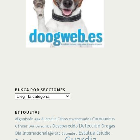
BUSCA POR SECCIONES
Busca
por
secciones
ETIQUETAS
Coronavirus
Afganistán
Australia
Cebos envenenados
Ajax
Detección
Desaparecido
Drogas
Cáncer
DAF
Derrumbe
Estatua
Día Internacional
Estudio
Ejército
Escombro
Guardia