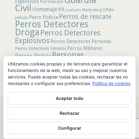
Explosivos
Formación
Civil
Homenaje
K9
Olfato
Mantrailing
Localizado
Perros de rescate
Perro Policia
película
Perros Detectores
Droga
Perros Detectores
Explosivos
Perros Detectores Personas
Perros Militares
Perros Detectores Venenos
Personas
Perros Policía
Desaparecidas
Utilizamos cookies propias y de terceros para garantizar el
Policía
Policía Local
rastro
Policía Nacional
funcionamiento de la web, medir su uso y mejorar nuestros
rescate
Restos
servicios. Puede aceptar todas las cookies, rechazar las no
Terremoto
Tertulias Caninas
Unidad
humanos
necesarias o configurar sus preferencias.
Política de cookies
canina
Veneno
Video
Aceptar todo
© 2026 PerrosdeBusqueda |
Política de Privacidad y Aviso Legal
|
Rechazar
Sobre nosotros
|
Publicidad
Configurar