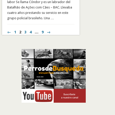
labor Se llama Cóndor y es un labrador del
Batalhão de Ações com Cães – BAC. Llevaba
cuatro años prestando su servicio en este
grupo policial brasileño. Una …
←
1
2
3
4
…
9
→