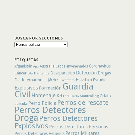
BUSCA POR SECCIONES
Busca
por
secciones
ETIQUETAS
Coronavirus
Afganistán
Australia
Cebos envenenados
Ajax
Detección
Desaparecido
Drogas
Cáncer
DAF
Derrumbe
Estatua
Día Internacional
Estudio
Ejército
Escombro
Guardia
Explosivos
Formación
Civil
Homenaje
K9
Olfato
Mantrailing
Localizado
Perros de rescate
Perro Policia
película
Perros Detectores
Droga
Perros Detectores
Explosivos
Perros Detectores Personas
Perros Militares
Perros Detectores Venenos