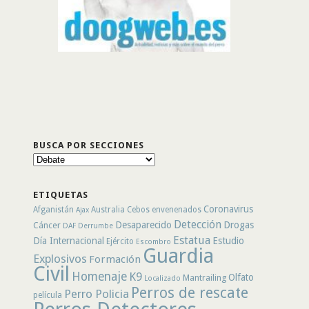
BUSCA POR SECCIONES
Busca
por
secciones
ETIQUETAS
Coronavirus
Afganistán
Australia
Cebos envenenados
Ajax
Detección
Desaparecido
Drogas
Cáncer
DAF
Derrumbe
Estatua
Día Internacional
Estudio
Ejército
Escombro
Guardia
Explosivos
Formación
Civil
Homenaje
K9
Olfato
Mantrailing
Localizado
Perros de rescate
Perro Policia
película