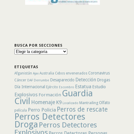
BUSCA POR SECCIONES
Busca
por
secciones
ETIQUETAS
Coronavirus
Afganistán
Australia
Cebos envenenados
Ajax
Detección
Desaparecido
Drogas
Cáncer
DAF
Derrumbe
Estatua
Día Internacional
Estudio
Ejército
Escombro
Guardia
Explosivos
Formación
Civil
Homenaje
K9
Olfato
Mantrailing
Localizado
Perros de rescate
Perro Policia
película
Perros Detectores
Droga
Perros Detectores
Explosivos
Perros Detectores Personas