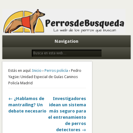
Todo sobre perros de búsqueda y detectores
Navigation
Estás en aquí:
Inicio
›
Perros policía
› Pedro
Yagüe: Unidad Especial de Guías Caninos
Policía Madrid
← ¿Hablamos de
Investigadores
mantrailing? Un
idean un sistema
debate necesario
más seguro para
el entrenamiento
de perros
detectores →