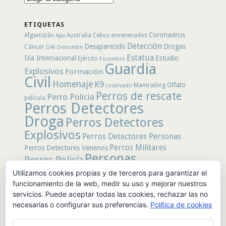
por
secciones
ETIQUETAS
Coronavirus
Afganistán
Australia
Cebos envenenados
Ajax
Detección
Desaparecido
Drogas
Cáncer
DAF
Derrumbe
Estatua
Día Internacional
Estudio
Ejército
Escombro
Guardia
Explosivos
Formación
Civil
Homenaje
K9
Olfato
Mantrailing
Localizado
Perros de rescate
Perro Policia
película
Perros Detectores
Droga
Perros Detectores
Explosivos
Perros Detectores Personas
Perros Militares
Perros Detectores Venenos
Personas
Perros Policía
Desaparecidas
Utilizamos cookies propias y de terceros para garantizar el
Policía
Policía Local
rastro
funcionamiento de la web, medir su uso y mejorar nuestros
Policía Nacional
rescate
Restos
servicios. Puede aceptar todas las cookies, rechazar las no
Terremoto
Tertulias Caninas
Unidad
humanos
necesarias o configurar sus preferencias.
Política de cookies
canina
Veneno
Video