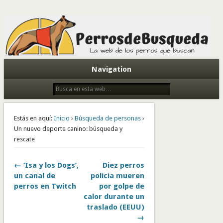
Todo sobre perros de búsqueda y detectores
Navigation
Estás en aquí:
Inicio
›
Búsqueda de personas
›
Un nuevo deporte canino: búsqueda y
rescate
← ‘Isa y los Dogs’,
Diez perros
un canal de
policía mueren
perros en Twitch
por golpe de
calor durante un
traslado (EEUU)
→