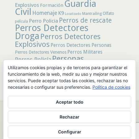
Guardia
Explosivos
Formación
Civil
Homenaje
K9
Olfato
Mantrailing
Localizado
Perros de rescate
Perro Policia
película
Perros Detectores
Droga
Perros Detectores
Explosivos
Perros Detectores Personas
Perros Militares
Perros Detectores Venenos
Personas
Perros Policía
Desaparecidas
Utilizamos cookies propias y de terceros para garantizar el
Policía
Policía Local
rastro
Policía Nacional
funcionamiento de la web, medir su uso y mejorar nuestros
rescate
Restos
servicios. Puede aceptar todas las cookies, rechazar las no
Terremoto
Tertulias Caninas
Unidad
humanos
necesarias o configurar sus preferencias.
Política de cookies
canina
Veneno
Video
Aceptar todo
© 2026 PerrosdeBusqueda |
Política de Privacidad y Aviso Legal
|
Rechazar
Sobre nosotros
|
Publicidad
Configurar