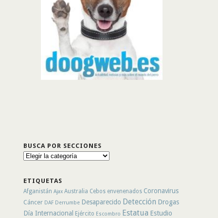
BUSCA POR SECCIONES
Busca
por
secciones
ETIQUETAS
Coronavirus
Afganistán
Australia
Cebos envenenados
Ajax
Detección
Desaparecido
Drogas
Cáncer
DAF
Derrumbe
Estatua
Día Internacional
Estudio
Ejército
Escombro