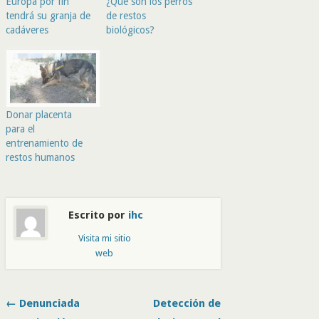
Europa por fin
¿Qué son los perros
tendrá su granja de
de restos
cadáveres
biológicos?
Donar placenta
para el
entrenamiento de
restos humanos
Escrito por
ihc
Visita mi sitio
web
← Denunciada
Detección de