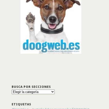
BUSCA POR SECCIONES
Busca
por
secciones
ETIQUETAS