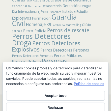
Coronavirus
Afganistán
Australia
Cebos envenenados
Ajax
Detección
Desaparecido
Drogas
Cáncer
DAF
Derrumbe
Estatua
Día Internacional
Estudio
Ejército
Escombro
Guardia
Explosivos
Formación
Civil
Homenaje
K9
Olfato
Mantrailing
Localizado
Perros de rescate
Perro Policia
película
Perros Detectores
Droga
Perros Detectores
Explosivos
Perros Detectores Personas
Perros Militares
Perros Detectores Venenos
Personas
Perros Policía
Desaparecidas
Utilizamos cookies propias y de terceros para garantizar el
Policía
Policía Local
rastro
funcionamiento de la web, medir su uso y mejorar nuestros
Policía Nacional
rescate
Restos
servicios. Puede aceptar todas las cookies, rechazar las no
Terremoto
Tertulias Caninas
Unidad
humanos
necesarias o configurar sus preferencias.
Política de cookies
canina
Veneno
Video
Aceptar todo
© 2026 PerrosdeBusqueda |
Política de Privacidad y Aviso Legal
|
Rechazar
Sobre nosotros
|
Publicidad