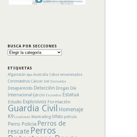
BUSCA POR SECCIONES
Busca
por
secciones
ETIQUETAS
Afganistán
Australia
Cebos envenenados
Ajax
Coronavirus
Cáncer
DAF
Derrumbe
Detección
Desaparecido
Drogas
Día
Estatua
Internacional
Ejército
Escombro
Explosivos
Formación
Estudio
Guardia Civil
Homenaje
K9
Olfato
Mantrailing
película
Localizado
Perros de
Perro Policia
Perros
rescate