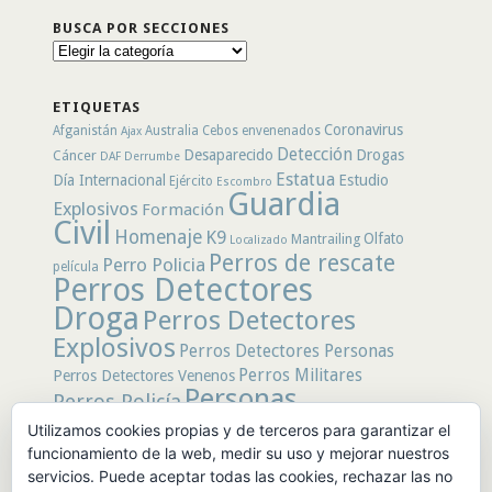
BUSCA POR SECCIONES
Busca
por
secciones
ETIQUETAS
Coronavirus
Afganistán
Australia
Cebos envenenados
Ajax
Detección
Desaparecido
Drogas
Cáncer
DAF
Derrumbe
Estatua
Día Internacional
Estudio
Ejército
Escombro
Guardia
Explosivos
Formación
Civil
Homenaje
K9
Olfato
Mantrailing
Localizado
Perros de rescate
Perro Policia
película
Perros Detectores
Droga
Perros Detectores
Explosivos
Perros Detectores Personas
Perros Militares
Perros Detectores Venenos
Personas
Perros Policía
Desaparecidas
Utilizamos cookies propias y de terceros para garantizar el
Policía
Policía Local
rastro
Policía Nacional
funcionamiento de la web, medir su uso y mejorar nuestros
rescate
Restos
servicios. Puede aceptar todas las cookies, rechazar las no
Terremoto
Tertulias Caninas
Unidad
humanos