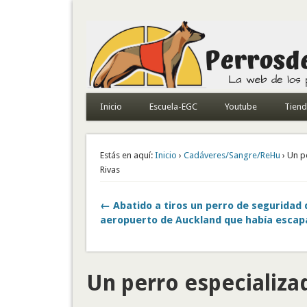
Todo sobre perros de búsqueda y detectores
Inicio
Escuela-EGC
Youtube
Tien
Estás en aquí:
Inicio
›
Cadáveres/Sangre/ReHu
› Un p
Rivas
← Abatido a tiros un perro de seguridad 
aeropuerto de Auckland que había esca
Un perro especializa