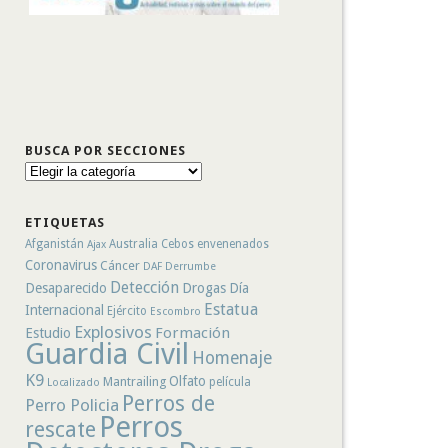
BUSCA POR SECCIONES
Busca
por
secciones
ETIQUETAS
Afganistán
Australia
Cebos envenenados
Ajax
Coronavirus
Cáncer
DAF
Derrumbe
Detección
Desaparecido
Drogas
Día
Estatua
Internacional
Ejército
Escombro
Explosivos
Formación
Estudio
Guardia Civil
Homenaje
K9
Olfato
Mantrailing
película
Localizado
Perros de
Perro Policia
Perros
rescate