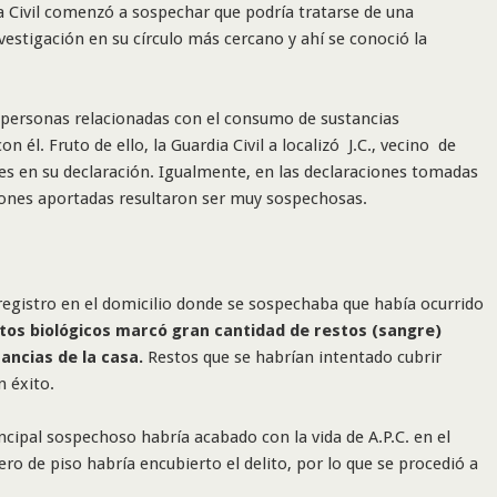
a Civil comenzó a sospechar que podría tratarse de una
nvestigación en su círculo más cercano y ahí se conoció la
de personas relacionadas con el consumo de sustancias
 él. Fruto de ello, la Guardia Civil a localizó J.C., vecino de
es en su declaración. Igualmente, en las declaraciones tomadas
siones aportadas resultaron ser muy sospechosas.
 registro en el domicilio donde se sospechaba que había ocurrido
stos biológicos marcó gran cantidad de restos (sangre)
ancias de la casa.
Restos que se habrían intentado cubrir
n éxito.
incipal sospechoso habría acabado con la vida de A.P.C. en el
ero de piso habría encubierto el delito, por lo que se procedió a