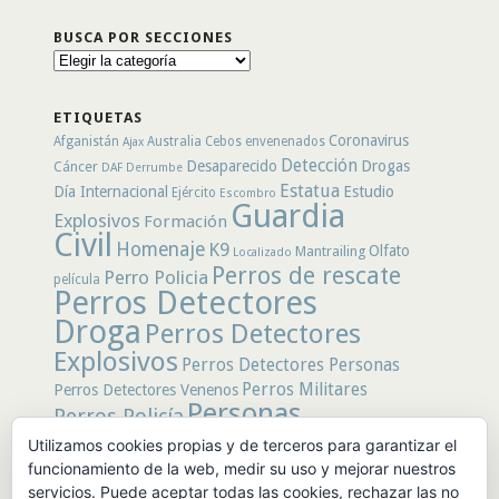
BUSCA POR SECCIONES
Busca
por
secciones
ETIQUETAS
Coronavirus
Afganistán
Australia
Cebos envenenados
Ajax
Detección
Desaparecido
Drogas
Cáncer
DAF
Derrumbe
Estatua
Día Internacional
Estudio
Ejército
Escombro
Guardia
Explosivos
Formación
Civil
Homenaje
K9
Olfato
Mantrailing
Localizado
Perros de rescate
Perro Policia
película
Perros Detectores
Droga
Perros Detectores
Explosivos
Perros Detectores Personas
Perros Militares
Perros Detectores Venenos
Personas
Perros Policía
Desaparecidas
Utilizamos cookies propias y de terceros para garantizar el
Policía
Policía Local
rastro
Policía Nacional
funcionamiento de la web, medir su uso y mejorar nuestros
rescate
Restos
servicios. Puede aceptar todas las cookies, rechazar las no
Terremoto
Tertulias Caninas
Unidad
humanos