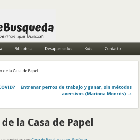
da
Biblioteca
Desaparecidos
Kids
Contacto
o de la Casa de Papel
 COVID?
Entrenar perros de trabajo y ganar, sin métodos
aversivos (Mariona Monrós) →
 de la Casa de Papel
y etiquetados con:
Casa de Papel
,
gazapo
,
Profesor