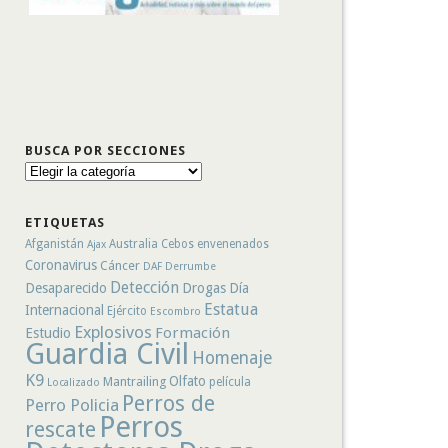
BUSCA POR SECCIONES
Busca
por
secciones
ETIQUETAS
Afganistán
Australia
Cebos envenenados
Ajax
Coronavirus
Cáncer
DAF
Derrumbe
Detección
Desaparecido
Drogas
Día
Estatua
Internacional
Ejército
Escombro
Explosivos
Formación
Estudio
Guardia Civil
Homenaje
K9
Olfato
Mantrailing
película
Localizado
Perros de
Perro Policia
Perros
rescate