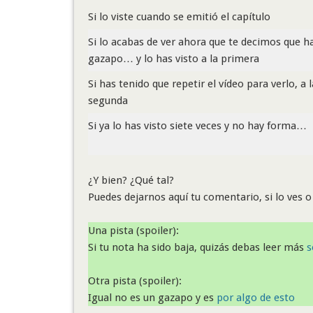
Si lo viste cuando se emitió el capítulo
Si lo acabas de ver ahora que te decimos que h
gazapo… y lo has visto a la primera
Si has tenido que repetir el vídeo para verlo, a l
segunda
Si ya lo has visto siete veces y no hay forma…
¿Y bien? ¿Qué tal?
Puedes dejarnos aquí tu comentario, si lo ves o
Una pista (spoiler):
Si tu nota ha sido baja, quizás debas leer más
s
Otra pista (spoiler):
Igual no es un gazapo y es
por algo de esto