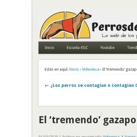
Todo sobre perros de búsqueda y detectores
Inicio
Escuela-EGC
Youtube
Tien
Estás en aquí:
Inicio
›
Videoteca
› El ‘tremendo’ gazap
← ¿Los perros se contagian o contagian
El ‘tremendo’ gazapo
01/10/2020 | Archivo no encontrado:
Videoteca
,
X-Varios