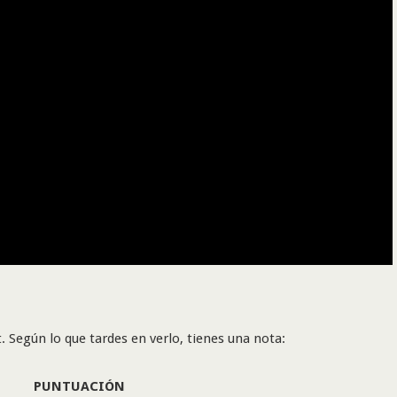
. Según lo que tardes en verlo, tienes una nota:
PUNTUACIÓN