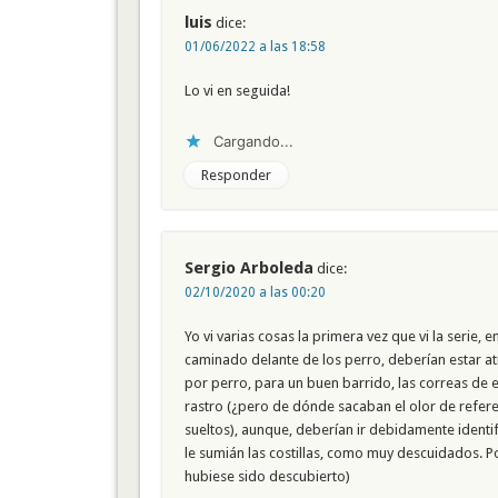
luis
dice:
01/06/2022 a las 18:58
Lo vi en seguida!
Cargando...
Responder
Sergio Arboleda
dice:
02/10/2020 a las 00:20
Yo vi varias cosas la primera vez que vi la serie,
caminado delante de los perro, deberían estar at
por perro, para un buen barrido, las correas de 
rastro (¿pero de dónde sacaban el olor de refere
sueltos), aunque, deberían ir debidamente ident
le sumián las costillas, como muy descuidados. Po
hubiese sido descubierto)