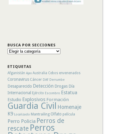
BUSCA POR SECCIONES
Busca
por
secciones
ETIQUETAS
Afganistán
Australia
Cebos envenenados
Ajax
Coronavirus
Cáncer
DAF
Derrumbe
Detección
Desaparecido
Drogas
Día
Estatua
Internacional
Ejército
Escombro
Explosivos
Formación
Estudio
Guardia Civil
Homenaje
K9
Olfato
Mantrailing
película
Localizado
Perros de
Perro Policia
Perros
rescate