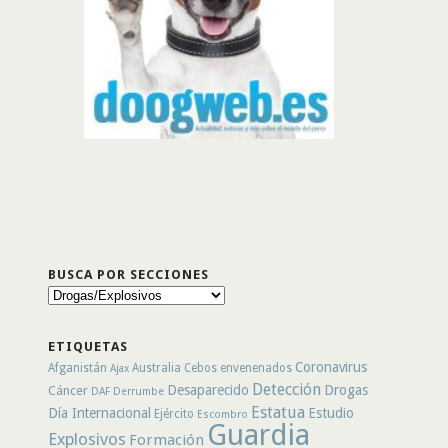
BUSCA POR SECCIONES
Busca
por
secciones
ETIQUETAS
Coronavirus
Afganistán
Australia
Cebos envenenados
Ajax
Detección
Desaparecido
Drogas
Cáncer
DAF
Derrumbe
Estatua
Día Internacional
Estudio
Ejército
Escombro
Guardia
Explosivos
Formación