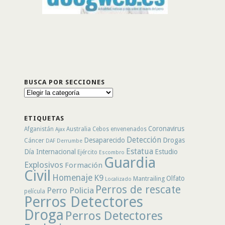
BUSCA POR SECCIONES
Busca
por
secciones
ETIQUETAS
Coronavirus
Afganistán
Australia
Cebos envenenados
Ajax
Detección
Desaparecido
Drogas
Cáncer
DAF
Derrumbe
Estatua
Día Internacional
Estudio
Ejército
Escombro
Guardia
Explosivos
Formación
Civil
Homenaje
K9
Olfato
Mantrailing
Localizado
Perros de rescate
Perro Policia
película
Perros Detectores
Droga
Perros Detectores