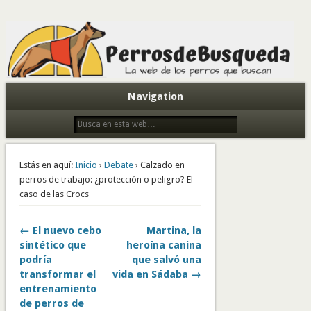
Todo sobre perros de búsqueda y detectores
Navigation
Estás en aquí:
Inicio
›
Debate
› Calzado en
perros de trabajo: ¿protección o peligro? El
caso de las Crocs
← El nuevo cebo
Martina, la
sintético que
heroína canina
podría
que salvó una
transformar el
vida en Sádaba →
entrenamiento
de perros de