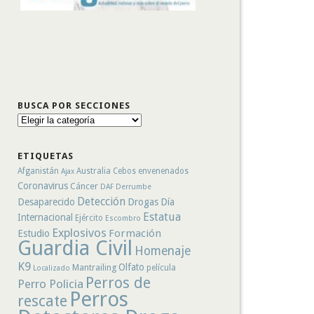
BUSCA POR SECCIONES
Busca
por
secciones
ETIQUETAS
Afganistán
Australia
Cebos envenenados
Ajax
Coronavirus
Cáncer
DAF
Derrumbe
Detección
Desaparecido
Drogas
Día
Estatua
Internacional
Ejército
Escombro
Explosivos
Formación
Estudio
Guardia Civil
Homenaje
K9
Olfato
Mantrailing
película
Localizado
Perros de
Perro Policia
Perros
rescate