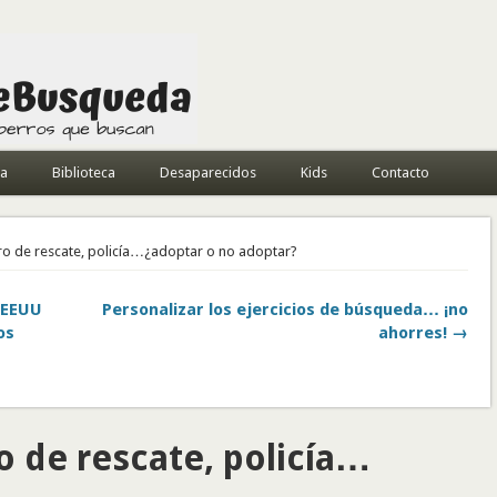
da
Biblioteca
Desaparecidos
Kids
Contacto
rro de rescate, policía…¿adoptar o no adoptar?
 EEUU
Personalizar los ejercicios de búsqueda… ¡no
os
ahorres! →
o de rescate, policía…