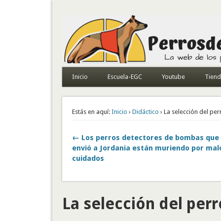
Todo sobre perros de búsqueda y detectores
Inicio
Escuela-EGC
Youtube
Tien
Estás en aquí:
Inicio
›
Didáctico
› La selección del pe
← Los perros detectores de bombas que
envió a Jordania están muriendo por mal
cuidados
La selección del perr