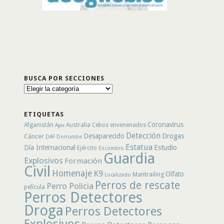
BUSCA POR SECCIONES
Busca
por
secciones
ETIQUETAS
Coronavirus
Afganistán
Australia
Cebos envenenados
Ajax
Detección
Desaparecido
Drogas
Cáncer
DAF
Derrumbe
Estatua
Día Internacional
Estudio
Ejército
Escombro
Guardia
Explosivos
Formación
Civil
Homenaje
K9
Olfato
Mantrailing
Localizado
Perros de rescate
Perro Policia
película
Perros Detectores
Droga
Perros Detectores
Explosivos