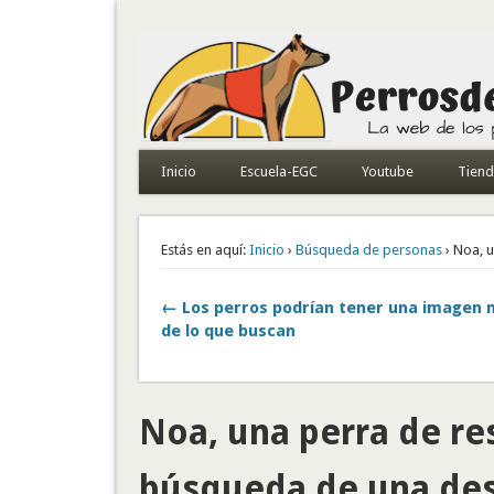
Todo sobre perros de búsqueda y detectores
Inicio
Escuela-EGC
Youtube
Tien
Estás en aquí:
Inicio
›
Búsqueda de personas
› Noa, 
← Los perros podrían tener una imagen 
de lo que buscan
Noa, una perra de re
búsqueda de una de