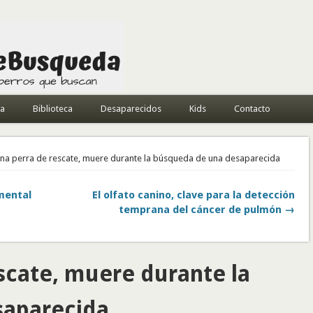
da
Biblioteca
Desaparecidos
Kids
Contacto
una perra de rescate, muere durante la búsqueda de una desaparecida
mental
El olfato canino, clave para la detección
temprana del cáncer de pulmón →
scate, muere durante la
saparecida