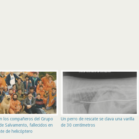
in los compañeros del Grupo
Un perro de rescate se clava una varilla
de Salvamento, fallecidos en
de 30 centímetros
te de helicóptero