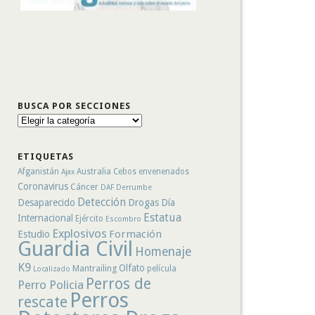
BUSCA POR SECCIONES
Busca
por
secciones
ETIQUETAS
Afganistán
Australia
Cebos envenenados
Ajax
Coronavirus
Cáncer
DAF
Derrumbe
Detección
Desaparecido
Drogas
Día
Estatua
Internacional
Ejército
Escombro
Explosivos
Formación
Estudio
Guardia Civil
Homenaje
K9
Olfato
Mantrailing
película
Localizado
Perros de
Perro Policia
Perros
rescate