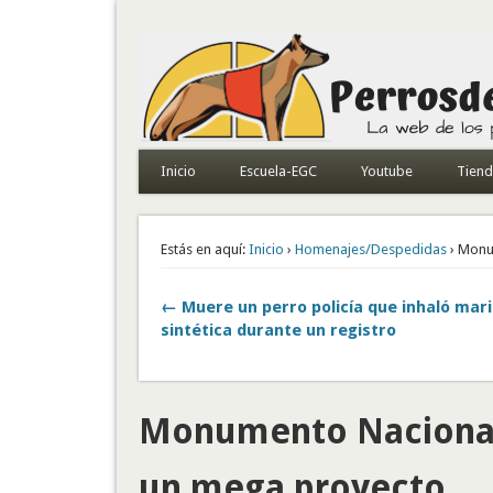
Todo sobre perros de búsqueda y detectores
Inicio
Escuela-EGC
Youtube
Tien
Estás en aquí:
Inicio
›
Homenajes/Despedidas
› Monu
← Muere un perro policía que inhaló mar
sintética durante un registro
Monumento Nacional 
un mega proyecto