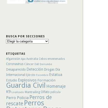
BUSCA POR SECCIONES
Busca
por
secciones
ETIQUETAS
Afganistán
Australia
Cebos envenenados
Ajax
Coronavirus
Cáncer
DAF
Derrumbe
Detección
Desaparecido
Drogas
Día
Estatua
Internacional
Ejército
Escombro
Explosivos
Formación
Estudio
Guardia Civil
Homenaje
K9
Olfato
Mantrailing
película
Localizado
Perros de
Perro Policia
Perros
rescate