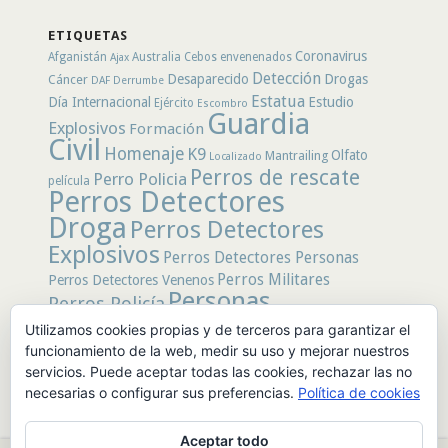
por
secciones
ETIQUETAS
Coronavirus
Afganistán
Australia
Cebos envenenados
Ajax
Detección
Desaparecido
Drogas
Cáncer
DAF
Derrumbe
Estatua
Día Internacional
Estudio
Ejército
Escombro
Guardia
Explosivos
Formación
Civil
Homenaje
K9
Olfato
Mantrailing
Localizado
Perros de rescate
Perro Policia
película
Perros Detectores
Droga
Perros Detectores
Explosivos
Perros Detectores Personas
Perros Militares
Perros Detectores Venenos
Personas
Perros Policía
Desaparecidas
Utilizamos cookies propias y de terceros para garantizar el
Policía
Policía Local
rastro
Policía Nacional
funcionamiento de la web, medir su uso y mejorar nuestros
rescate
Restos
servicios. Puede aceptar todas las cookies, rechazar las no
Terremoto
Tertulias Caninas
Unidad
humanos
necesarias o configurar sus preferencias.
Política de cookies
canina
Veneno
Video
Aceptar todo