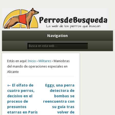
Todo sobre perros de búsqueda y detectores
Navigation
Estás en aquí:
Inicio
›
Militares
› Maniobras
del mando de operaciones especiales en
Alicante
← El olfato de
Eggy, una perra
cuatro perros,
detectora de
decisivo en el
bombas se
proceso de
reencuentra con
presuntos
su guía tras
etarras en París
volver de