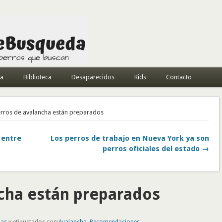
da
Biblioteca
Desaparecidos
Kids
Contacto
erros de avalancha están preparados
 entre
Los perros de trabajo en Nueva York ya son
perros oficiales del estado →
ncha están preparados
nas
y etiquetados con:
Avalancha
,
Recomendaciones