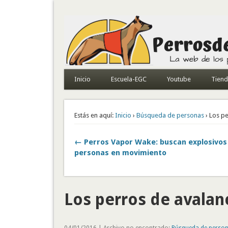
Todo sobre perros de búsqueda y detectores
Inicio
Escuela-EGC
Youtube
Tien
Estás en aquí:
Inicio
›
Búsqueda de personas
› Los p
← Perros Vapor Wake: buscan explosivos
personas en movimiento
Los perros de avala
04/01/2016 | Archivo no encontrado:
Búsqueda de perso