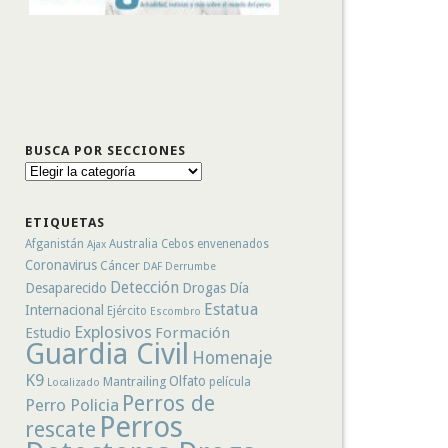
BUSCA POR SECCIONES
Busca
por
secciones
ETIQUETAS
Afganistán
Australia
Cebos envenenados
Ajax
Coronavirus
Cáncer
DAF
Derrumbe
Detección
Desaparecido
Drogas
Día
Estatua
Internacional
Ejército
Escombro
Explosivos
Formación
Estudio
Guardia Civil
Homenaje
K9
Olfato
Mantrailing
película
Localizado
Perros de
Perro Policia
Perros
rescate