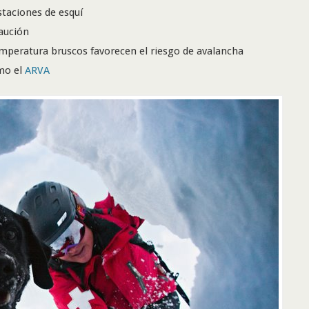
staciones de esquí
aución
mperatura bruscos favorecen el riesgo de avalancha
omo el
ARVA