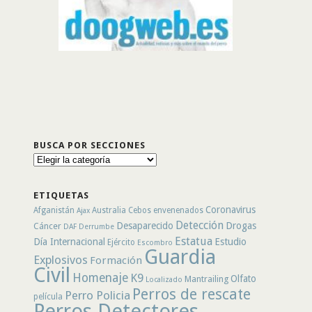
BUSCA POR SECCIONES
Busca
por
secciones
ETIQUETAS
Coronavirus
Afganistán
Australia
Cebos envenenados
Ajax
Detección
Desaparecido
Drogas
Cáncer
DAF
Derrumbe
Estatua
Día Internacional
Estudio
Ejército
Escombro
Guardia
Explosivos
Formación
Civil
Homenaje
K9
Olfato
Mantrailing
Localizado
Perros de rescate
Perro Policia
película
Perros Detectores