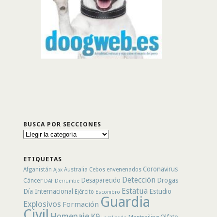
BUSCA POR SECCIONES
Busca
por
secciones
ETIQUETAS
Coronavirus
Afganistán
Australia
Cebos envenenados
Ajax
Detección
Desaparecido
Drogas
Cáncer
DAF
Derrumbe
Estatua
Día Internacional
Estudio
Ejército
Escombro
Guardia
Explosivos
Formación
Civil
Homenaje
K9