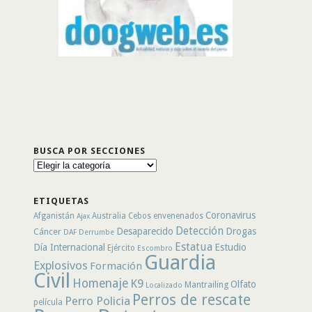
BUSCA POR SECCIONES
Busca
por
secciones
ETIQUETAS
Coronavirus
Afganistán
Australia
Cebos envenenados
Ajax
Detección
Desaparecido
Drogas
Cáncer
DAF
Derrumbe
Estatua
Día Internacional
Estudio
Ejército
Escombro
Guardia
Explosivos
Formación
Civil
Homenaje
K9
Olfato
Mantrailing
Localizado
Perros de rescate
Perro Policia
película