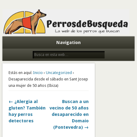
Todo sobre perros de búsqueda y detectores
Navigation
Estás en aquí:
Inicio
›
Uncategorized
›
Desaparecida desde el sábado en Sant Josep
una mujer de 50 años (Ibiza)
← ¿Alergia al
Buscan a un
gluten? También
vecino de 50 años
hay perros
desaparecido en
detectores
Domaio
(Pontevedra) →