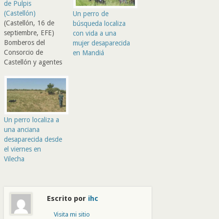
de Pulpis
(Castellón)
Un perro de
(Castellón, 16 de
búsqueda localiza
septiembre, EFE)
con vida a una
Bomberos del
mujer desaparecida
Consorcio de
en Mandiá
Castellón y agentes
de la Guardia Civil
buscan a un
hombre de 84 años
que desapareció
anoche en la
Un perro localiza a
localidad
una anciana
castellonense de
desaparecida desde
Santa Magdalena
el viernes en
de Pulpis. Fuentes
Vilecha
del Consorcio han
informado a EFE de
que el anciano salió
a dar un…
Escrito por
ihc
Visita mi sitio