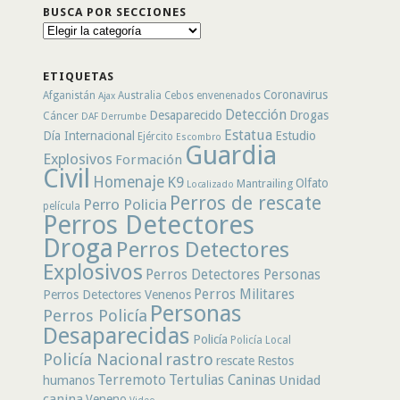
BUSCA POR SECCIONES
Busca
por
secciones
ETIQUETAS
Coronavirus
Afganistán
Australia
Cebos envenenados
Ajax
Detección
Desaparecido
Drogas
Cáncer
DAF
Derrumbe
Estatua
Día Internacional
Estudio
Ejército
Escombro
Guardia
Explosivos
Formación
Civil
Homenaje
K9
Olfato
Mantrailing
Localizado
Perros de rescate
Perro Policia
película
Perros Detectores
Droga
Perros Detectores
Explosivos
Perros Detectores Personas
Perros Militares
Perros Detectores Venenos
Personas
Perros Policía
Desaparecidas
Policía
Policía Local
rastro
Policía Nacional
rescate
Restos
Terremoto
Tertulias Caninas
Unidad
humanos
canina
Veneno