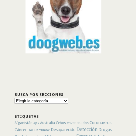
BUSCA POR SECCIONES
Busca
por
secciones
ETIQUETAS
Coronavirus
Afganistán
Australia
Cebos envenenados
Ajax
Detección
Desaparecido
Drogas
Cáncer
DAF
Derrumbe