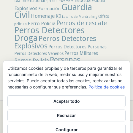
Estatua
Día Internacional
Estudio
Ejército
Escombro
Guardia
Explosivos
Formación
Civil
Homenaje
K9
Olfato
Mantrailing
Localizado
Perros de rescate
Perro Policia
película
Perros Detectores
Droga
Perros Detectores
Explosivos
Perros Detectores Personas
Perros Militares
Perros Detectores Venenos
Personas
Perros Policía
Desaparecidas
Utilizamos cookies propias y de terceros para garantizar el
Policía
Policía Local
rastro
Policía Nacional
funcionamiento de la web, medir su uso y mejorar nuestros
rescate
Restos
servicios. Puede aceptar todas las cookies, rechazar las no
Terremoto
Tertulias Caninas
Unidad
humanos
necesarias o configurar sus preferencias.
Política de cookies
canina
Veneno
Video
Aceptar todo
© 2026 PerrosdeBusqueda |
Política de Privacidad y Aviso Legal
|
Rechazar
Sobre nosotros
|
Publicidad
Configurar