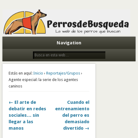
Todo sobre perros de búsqueda y detectores
Navigation
Estás en aquí:
Inicio
›
Reportajes/Grupos
›
Agente especial: la serie de los agentes
caninos
← El arte de
Cuando el
debatir en redes
entrenamiento
sociales… sin
del perro es
llegar a las
demasiado
manos
divertido →