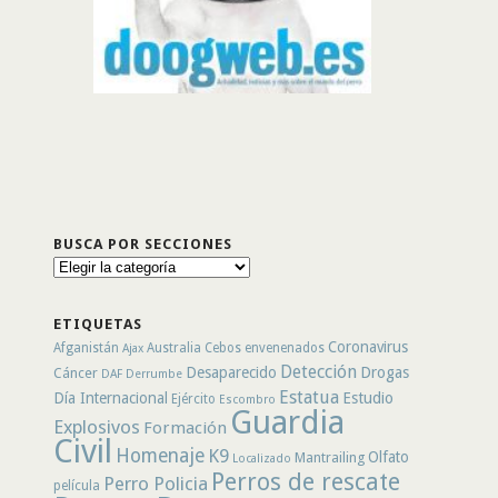
BUSCA POR SECCIONES
Busca
por
secciones
ETIQUETAS
Coronavirus
Afganistán
Australia
Cebos envenenados
Ajax
Detección
Desaparecido
Drogas
Cáncer
DAF
Derrumbe
Estatua
Día Internacional
Estudio
Ejército
Escombro
Guardia
Explosivos
Formación
Civil
Homenaje
K9
Olfato
Mantrailing
Localizado
Perros de rescate
Perro Policia
película