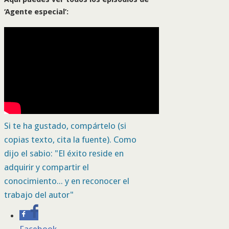
‘Agente especial’:
Si te ha gustado, compártelo (si
copias texto, cita la fuente). Como
dijo el sabio: "El éxito reside en
adquirir y compartir el
conocimiento... y en reconocer el
trabajo del autor"