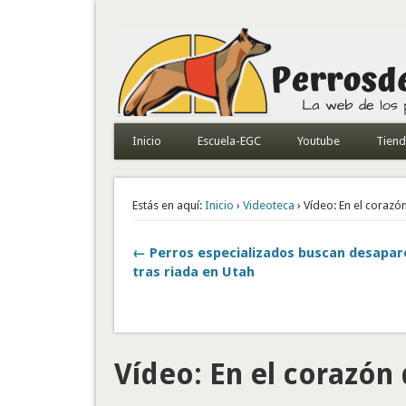
Todo sobre perros de búsqueda y detectores
Inicio
Escuela-EGC
Youtube
Tien
Estás en aquí:
Inicio
›
Videoteca
› Vídeo: En el corazó
← Perros especializados buscan desapar
tras riada en Utah
Vídeo: En el corazón 