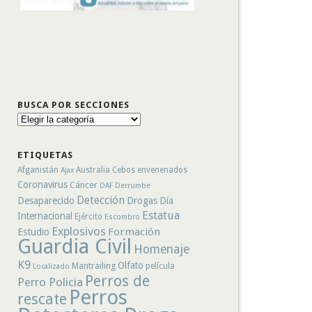
BUSCA POR SECCIONES
Busca
por
secciones
ETIQUETAS
Afganistán
Australia
Cebos envenenados
Ajax
Coronavirus
Cáncer
DAF
Derrumbe
Detección
Desaparecido
Drogas
Día
Estatua
Internacional
Ejército
Escombro
Explosivos
Formación
Estudio
Guardia Civil
Homenaje
K9
Olfato
Mantrailing
película
Localizado
Perros de
Perro Policia
Perros
rescate