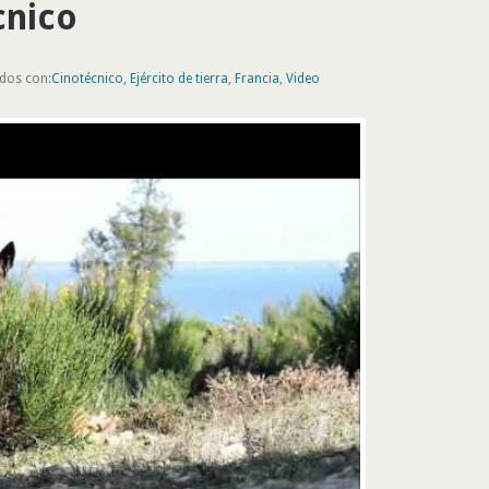
cnico
ados con:
Cinotécnico
,
Ejército de tierra
,
Francia
,
Video