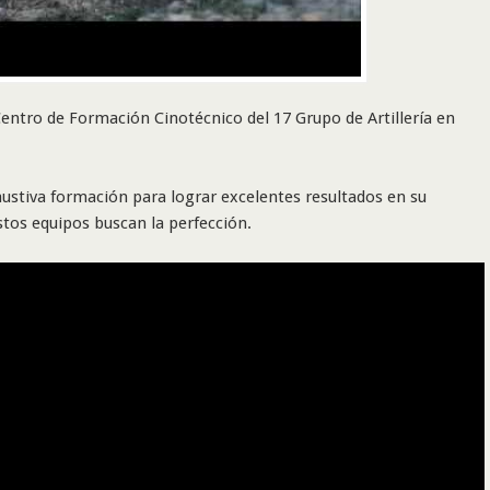
entro de Formación Cinotécnico del 17 Grupo de Artillería en
austiva formación para lograr excelentes resultados en su
stos equipos buscan la perfección.