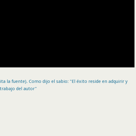
ta la fuente). Como dijo el sabio: "El éxito reside en adquirir y
trabajo del autor"