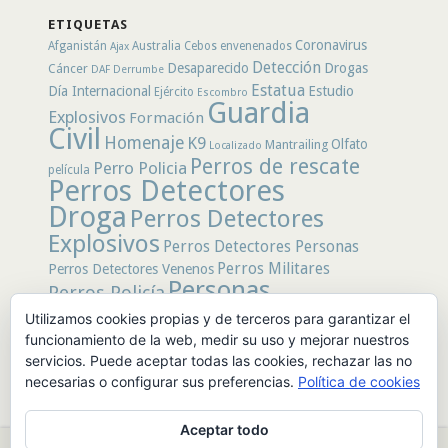
secciones
ETIQUETAS
Coronavirus
Afganistán
Australia
Cebos envenenados
Ajax
Detección
Desaparecido
Drogas
Cáncer
DAF
Derrumbe
Estatua
Día Internacional
Estudio
Ejército
Escombro
Guardia
Explosivos
Formación
Civil
Homenaje
K9
Olfato
Mantrailing
Localizado
Perros de rescate
Perro Policia
película
Perros Detectores
Droga
Perros Detectores
Explosivos
Perros Detectores Personas
Perros Militares
Perros Detectores Venenos
Personas
Perros Policía
Desaparecidas
Utilizamos cookies propias y de terceros para garantizar el
Policía
Policía Local
rastro
Policía Nacional
funcionamiento de la web, medir su uso y mejorar nuestros
rescate
Restos
servicios. Puede aceptar todas las cookies, rechazar las no
Terremoto
Tertulias Caninas
Unidad
humanos
necesarias o configurar sus preferencias.
Política de cookies
canina
Veneno
Video
Aceptar todo
© 2026 PerrosdeBusqueda |
Política de Privacidad y Aviso Legal
|