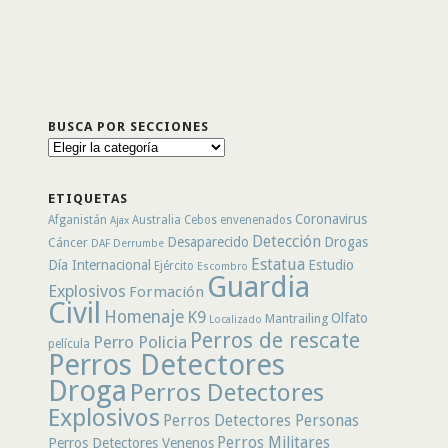
BUSCA POR SECCIONES
Busca
por
secciones
ETIQUETAS
Coronavirus
Afganistán
Australia
Cebos envenenados
Ajax
Detección
Desaparecido
Drogas
Cáncer
DAF
Derrumbe
Estatua
Día Internacional
Estudio
Ejército
Escombro
Guardia
Explosivos
Formación
Civil
Homenaje
K9
Olfato
Mantrailing
Localizado
Perros de rescate
Perro Policia
película
Perros Detectores
Droga
Perros Detectores
Explosivos
Perros Detectores Personas
Perros Militares
Perros Detectores Venenos