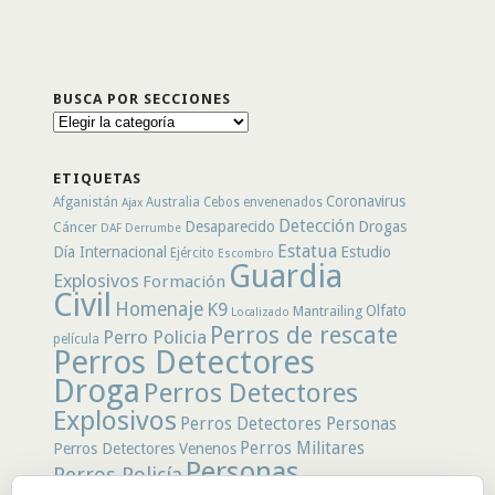
BUSCA POR SECCIONES
Busca
por
secciones
ETIQUETAS
Coronavirus
Afganistán
Australia
Cebos envenenados
Ajax
Detección
Desaparecido
Drogas
Cáncer
DAF
Derrumbe
Estatua
Día Internacional
Estudio
Ejército
Escombro
Guardia
Explosivos
Formación
Civil
Homenaje
K9
Olfato
Mantrailing
Localizado
Perros de rescate
Perro Policia
película
Perros Detectores
Droga
Perros Detectores
Explosivos
Perros Detectores Personas
Perros Militares
Perros Detectores Venenos
Personas
Perros Policía