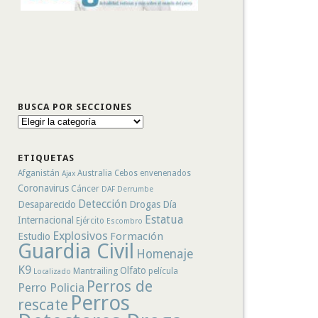
BUSCA POR SECCIONES
Busca
por
secciones
ETIQUETAS
Afganistán
Australia
Cebos envenenados
Ajax
Coronavirus
Cáncer
DAF
Derrumbe
Detección
Desaparecido
Drogas
Día
Estatua
Internacional
Ejército
Escombro
Explosivos
Formación
Estudio
Guardia Civil
Homenaje
K9
Olfato
Mantrailing
película
Localizado
Perros de
Perro Policia
Perros
rescate