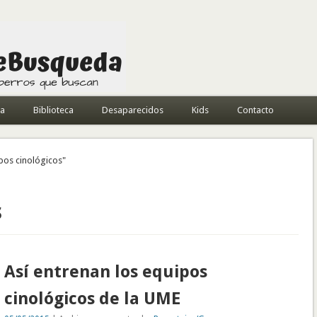
da
Biblioteca
Desaparecidos
Kids
Contacto
pos cinológicos"
s
Así entrenan los equipos
cinológicos de la UME