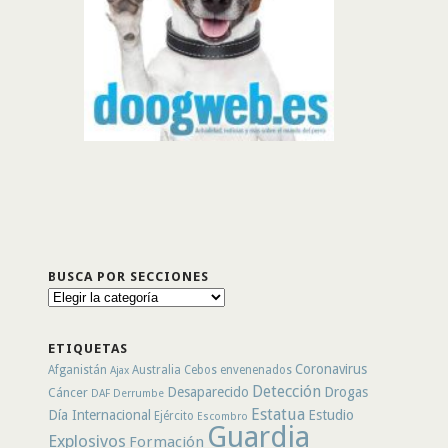
BUSCA POR SECCIONES
Busca
por
secciones
ETIQUETAS
Coronavirus
Afganistán
Australia
Cebos envenenados
Ajax
Detección
Desaparecido
Drogas
Cáncer
DAF
Derrumbe
Estatua
Día Internacional
Estudio
Ejército
Escombro
Guardia
Explosivos
Formación