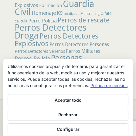
Guardia
Explosivos
Formación
Civil
Homenaje
K9
Olfato
Mantrailing
Localizado
Perros de rescate
Perro Policia
película
Perros Detectores
Droga
Perros Detectores
Explosivos
Perros Detectores Personas
Perros Militares
Perros Detectores Venenos
Personas
Perros Policía
Desaparecidas
Utilizamos cookies propias y de terceros para garantizar el
Policía
Policía Local
rastro
Policía Nacional
funcionamiento de la web, medir su uso y mejorar nuestros
rescate
Restos
servicios. Puede aceptar todas las cookies, rechazar las no
Terremoto
Tertulias Caninas
Unidad
humanos
necesarias o configurar sus preferencias.
Política de cookies
canina
Veneno
Video
Aceptar todo
© 2026 PerrosdeBusqueda |
Política de Privacidad y Aviso Legal
|
Rechazar
Sobre nosotros
|
Publicidad
Configurar