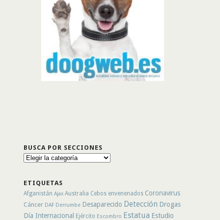
BUSCA POR SECCIONES
Busca
por
secciones
ETIQUETAS
Coronavirus
Afganistán
Australia
Cebos envenenados
Ajax
Detección
Desaparecido
Drogas
Cáncer
DAF
Derrumbe
Estatua
Día Internacional
Estudio
Ejército
Escombro