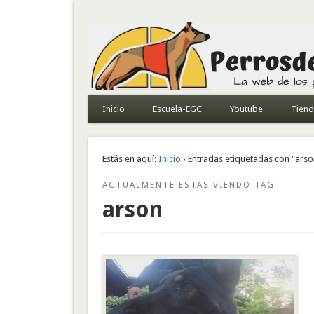
Todo sobre perros de búsqueda y detectores
Inicio
Escuela-EGC
Youtube
Tien
Estás en aquí:
Inicio
› Entradas etiquetadas con "arso
ACTUALMENTE ESTAS VIENDO TAG
arson