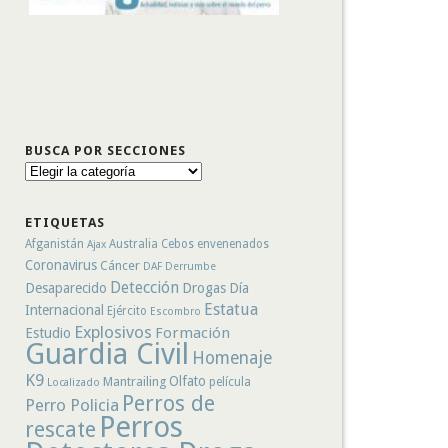
BUSCA POR SECCIONES
Busca
por
secciones
ETIQUETAS
Afganistán
Australia
Cebos envenenados
Ajax
Coronavirus
Cáncer
DAF
Derrumbe
Detección
Desaparecido
Drogas
Día
Estatua
Internacional
Ejército
Escombro
Explosivos
Formación
Estudio
Guardia Civil
Homenaje
K9
Olfato
Mantrailing
película
Localizado
Perros de
Perro Policia
Perros
rescate