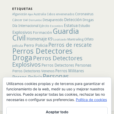
por
secciones
ETIQUETAS
Coronavirus
Afganistán
Australia
Cebos envenenados
Ajax
Detección
Desaparecido
Drogas
Cáncer
DAF
Derrumbe
Estatua
Día Internacional
Estudio
Ejército
Escombro
Guardia
Explosivos
Formación
Civil
Homenaje
K9
Olfato
Mantrailing
Localizado
Perros de rescate
Perro Policia
película
Perros Detectores
Droga
Perros Detectores
Explosivos
Perros Detectores Personas
Perros Militares
Perros Detectores Venenos
Personas
Perros Policía
Desaparecidas
Utilizamos cookies propias y de terceros para garantizar el
Policía
Policía Local
rastro
funcionamiento de la web, medir su uso y mejorar nuestros
Policía Nacional
rescate
Restos
servicios. Puede aceptar todas las cookies, rechazar las no
Terremoto
Tertulias Caninas
Unidad
humanos
necesarias o configurar sus preferencias.
Política de cookies
canina
Veneno
Video
Aceptar todo