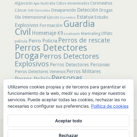
Coronavirus
Afganistán
Australia
Cebos envenenados
Ajax
Detección
Desaparecido
Drogas
Cáncer
DAF
Derrumbe
Estatua
Día Internacional
Estudio
Ejército
Escombro
Guardia
Explosivos
Formación
Civil
Homenaje
K9
Olfato
Mantrailing
Localizado
Perros de rescate
Perro Policia
película
Perros Detectores
Droga
Perros Detectores
Explosivos
Perros Detectores Personas
Perros Militares
Perros Detectores Venenos
Personas
Perros Policía
Desaparecidas
Utilizamos cookies propias y de terceros para garantizar el
Policía
Policía Local
rastro
funcionamiento de la web, medir su uso y mejorar nuestros
Policía Nacional
rescate
Restos
servicios. Puede aceptar todas las cookies, rechazar las no
Terremoto
Tertulias Caninas
Unidad
humanos
necesarias o configurar sus preferencias.
Política de cookies
canina
Veneno
Video
Aceptar todo
© 2026 PerrosdeBusqueda |
Política de Privacidad y Aviso Legal
|
Rechazar