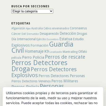
BUSCA POR SECCIONES
Busca
por
secciones
ETIQUETAS
Coronavirus
Afganistán
Australia
Cebos envenenados
Ajax
Detección
Desaparecido
Drogas
Cáncer
DAF
Derrumbe
Estatua
Día Internacional
Estudio
Ejército
Escombro
Guardia
Explosivos
Formación
Civil
Homenaje
K9
Olfato
Mantrailing
Localizado
Perros de rescate
Perro Policia
película
Perros Detectores
Droga
Perros Detectores
Explosivos
Perros Detectores Personas
Perros Militares
Perros Detectores Venenos
Personas
Perros Policía
Desaparecidas
Utilizamos cookies propias y de terceros para garantizar el
Policía
Policía Local
rastro
funcionamiento de la web, medir su uso y mejorar nuestros
Policía Nacional
rescate
Restos
servicios. Puede aceptar todas las cookies, rechazar las no
Terremoto
Tertulias Caninas
Unidad
humanos