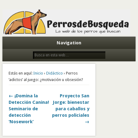
Todo sobre perros de búsqueda y detectores
Navigation
Estás en aquí:
Inicio
›
Didáctico
› Perros
‘adictos’ al juego: ¿motivación u obsesión?
← ¡Domina la
Proyecto San
Detección Canina!
Jorge: bienestar
Seminario de
para caballos y
detección
perros policiales
‘Nosework’
→