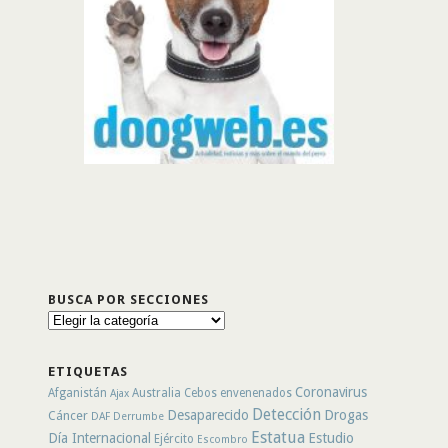
BUSCA POR SECCIONES
Busca
por
secciones
ETIQUETAS
Coronavirus
Afganistán
Australia
Cebos envenenados
Ajax
Detección
Desaparecido
Drogas
Cáncer
DAF
Derrumbe
Estatua
Día Internacional
Estudio
Ejército
Escombro