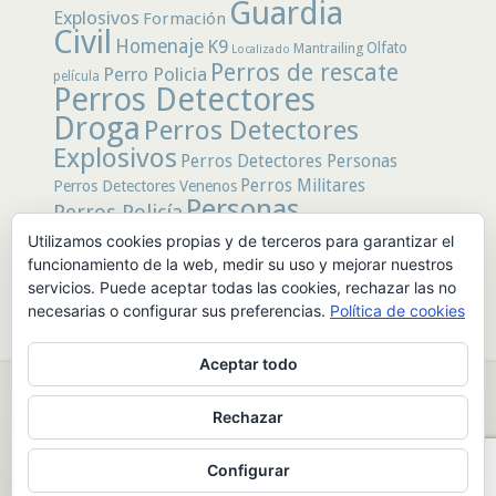
Guardia
Explosivos
Formación
Civil
Homenaje
K9
Olfato
Mantrailing
Localizado
Perros de rescate
Perro Policia
película
Perros Detectores
Droga
Perros Detectores
Explosivos
Perros Detectores Personas
Perros Militares
Perros Detectores Venenos
Personas
Perros Policía
Desaparecidas
Utilizamos cookies propias y de terceros para garantizar el
Policía
Policía Local
rastro
Policía Nacional
funcionamiento de la web, medir su uso y mejorar nuestros
rescate
Restos
servicios. Puede aceptar todas las cookies, rechazar las no
Terremoto
Tertulias Caninas
Unidad
humanos
necesarias o configurar sus preferencias.
Política de cookies
canina
Veneno
Video
Aceptar todo
© 2026 PerrosdeBusqueda |
Política de Privacidad y Aviso Legal
|
Rechazar
Sobre nosotros
|
Publicidad
Configurar