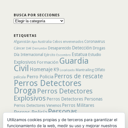
BUSCA POR SECCIONES
Busca
por
secciones
ETIQUETAS
Coronavirus
Afganistán
Australia
Cebos envenenados
Ajax
Detección
Desaparecido
Drogas
Cáncer
DAF
Derrumbe
Estatua
Día Internacional
Estudio
Ejército
Escombro
Guardia
Explosivos
Formación
Civil
Homenaje
K9
Olfato
Mantrailing
Localizado
Perros de rescate
Perro Policia
película
Perros Detectores
Droga
Perros Detectores
Explosivos
Perros Detectores Personas
Perros Militares
Perros Detectores Venenos
Personas
Perros Policía
Desaparecidas
Utilizamos cookies propias y de terceros para garantizar el
Policía
Policía Local
rastro
funcionamiento de la web, medir su uso y mejorar nuestros
Policía Nacional
rescate
Restos