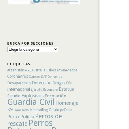
BUSCA POR SECCIONES
Busca
por
secciones
ETIQUETAS
Afganistán
Australia
Cebos envenenados
Ajax
Coronavirus
Cáncer
DAF
Derrumbe
Detección
Desaparecido
Drogas
Día
Estatua
Internacional
Ejército
Escombro
Explosivos
Formación
Estudio
Guardia Civil
Homenaje
K9
Olfato
Mantrailing
película
Localizado
Perros de
Perro Policia
Perros
rescate