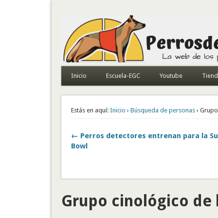
Todo sobre perros de búsqueda y detectores
Inicio
Escuela-EGC
Youtube
Tien
Estás en aquí:
Inicio
›
Búsqueda de personas
› Grupo 
← Perros detectores entrenan para la S
Bowl
Grupo cinológico de l