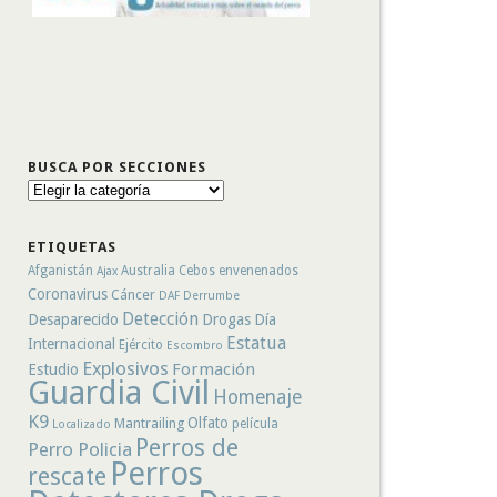
BUSCA POR SECCIONES
Busca
por
secciones
ETIQUETAS
Afganistán
Australia
Cebos envenenados
Ajax
Coronavirus
Cáncer
DAF
Derrumbe
Detección
Desaparecido
Drogas
Día
Estatua
Internacional
Ejército
Escombro
Explosivos
Formación
Estudio
Guardia Civil
Homenaje
K9
Olfato
Mantrailing
película
Localizado
Perros de
Perro Policia
Perros
rescate