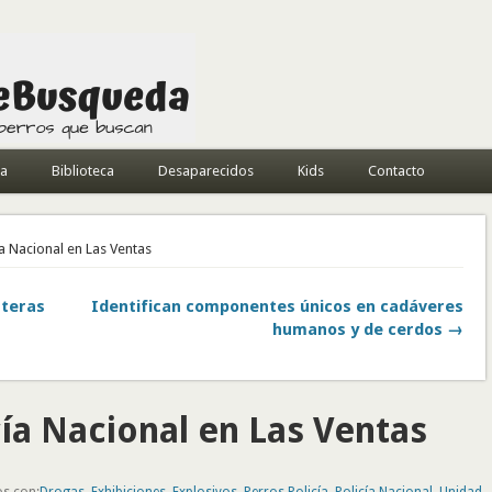
da
Biblioteca
Desaparecidos
Kids
Contacto
ía Nacional en Las Ventas
nteras
Identifican componentes únicos en cadáveres
humanos y de cerdos →
cía Nacional en Las Ventas
os con:
Drogas
,
Exhibiciones
,
Explosivos
,
Perros Policía
,
Policía Nacional
,
Unidad