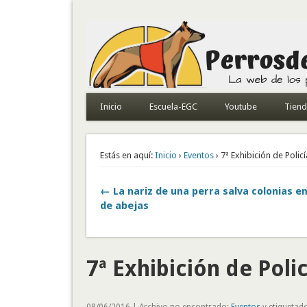
Todo sobre perros de búsqueda y detectores
Inicio
Escuela-EGC
Youtube
Tien
Estás en aquí:
Inicio
›
Eventos
› 7ª Exhibición de Polic
← La nariz de una perra salva colonias e
de abejas
7ª Exhibición de Poli
08/06/2016 | Archivo no encontrado:
Eventos
y etiquetad