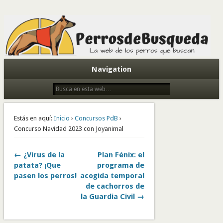
Todo sobre perros de búsqueda y detectores
Navigation
Estás en aquí:
Inicio
›
Concursos PdB
›
Concurso Navidad 2023 con Joyanimal
← ¿Virus de la
Plan Fénix: el
patata? ¡Que
programa de
pasen los perros!
acogida temporal
de cachorros de
la Guardia Civil →