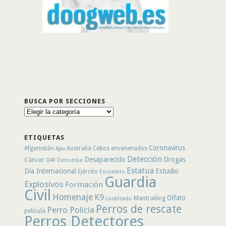
BUSCA POR SECCIONES
Busca
por
secciones
ETIQUETAS
Coronavirus
Afganistán
Australia
Cebos envenenados
Ajax
Detección
Desaparecido
Drogas
Cáncer
DAF
Derrumbe
Estatua
Día Internacional
Estudio
Ejército
Escombro
Guardia
Explosivos
Formación
Civil
Homenaje
K9
Olfato
Mantrailing
Localizado
Perros de rescate
Perro Policia
película
Perros Detectores