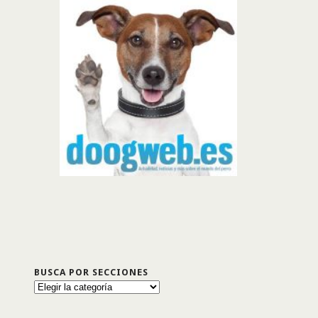
BUSCA POR SECCIONES
Busca
por
secciones