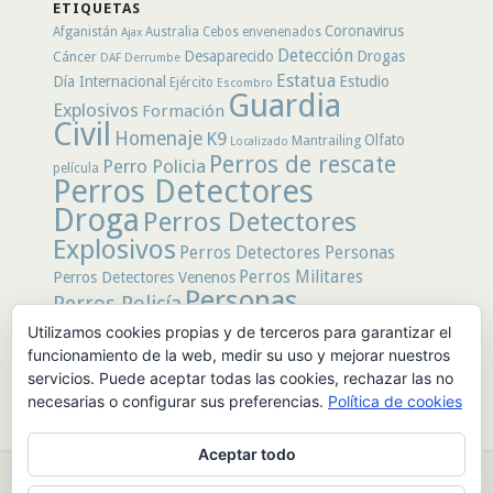
ETIQUETAS
Coronavirus
Afganistán
Australia
Cebos envenenados
Ajax
Detección
Desaparecido
Drogas
Cáncer
DAF
Derrumbe
Estatua
Día Internacional
Estudio
Ejército
Escombro
Guardia
Explosivos
Formación
Civil
Homenaje
K9
Olfato
Mantrailing
Localizado
Perros de rescate
Perro Policia
película
Perros Detectores
Droga
Perros Detectores
Explosivos
Perros Detectores Personas
Perros Militares
Perros Detectores Venenos
Personas
Perros Policía
Desaparecidas
Utilizamos cookies propias y de terceros para garantizar el
Policía
Policía Local
rastro
funcionamiento de la web, medir su uso y mejorar nuestros
Policía Nacional
rescate
Restos
servicios. Puede aceptar todas las cookies, rechazar las no
Terremoto
Tertulias Caninas
Unidad
humanos
necesarias o configurar sus preferencias.
Política de cookies
canina
Veneno
Video
Aceptar todo
© 2026 PerrosdeBusqueda |
Política de Privacidad y Aviso Legal
|